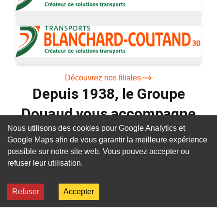
Découvrez nos filiales
Depuis 1938, le Groupe
Douaud vous accompagne
Nous utilisons des cookies pour Google Analytics et
dans le transport
Google Maps afin de vous garantir la meilleure expérience
et le stockage de vos
possible sur notre site web. Vous pouvez accepter ou
refuser leur utilisation.
marchandises dans les Pays
de la Loire.
Refuser
Accepter